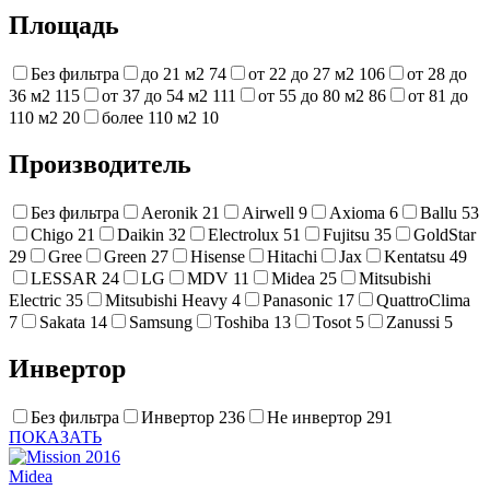
Площадь
Без фильтра
до 21 м2
74
от 22 до 27 м2
106
от 28 до
36 м2
115
от 37 до 54 м2
111
от 55 до 80 м2
86
от 81 до
110 м2
20
более 110 м2
10
Производитель
Без фильтра
Aeronik
21
Airwell
9
Axioma
6
Ballu
53
Chigo
21
Daikin
32
Electrolux
51
Fujitsu
35
GoldStar
29
Gree
Green
27
Hisense
Hitachi
Jax
Kentatsu
49
LESSAR
24
LG
MDV
11
Midea
25
Mitsubishi
Electric
35
Mitsubishi Heavy
4
Panasonic
17
QuattroClima
7
Sakata
14
Samsung
Toshiba
13
Tosot
5
Zanussi
5
Инвертор
Без фильтра
Инвертор
236
Не инвертор
291
ПОКАЗАТЬ
Midea