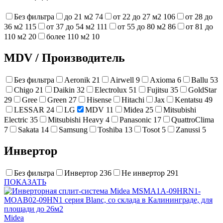
Без фильтра
до 21 м2
74
от 22 до 27 м2
106
от 28 до
36 м2
115
от 37 до 54 м2
111
от 55 до 80 м2
86
от 81 до
110 м2
20
более 110 м2
10
MDV
/
Производитель
Без фильтра
Aeronik
21
Airwell
9
Axioma
6
Ballu
53
Chigo
21
Daikin
32
Electrolux
51
Fujitsu
35
GoldStar
29
Gree
Green
27
Hisense
Hitachi
Jax
Kentatsu
49
LESSAR
24
LG
MDV
11
Midea
25
Mitsubishi
Electric
35
Mitsubishi Heavy
4
Panasonic
17
QuattroClima
7
Sakata
14
Samsung
Toshiba
13
Tosot
5
Zanussi
5
Инвертор
Без фильтра
Инвертор
236
Не инвертор
291
ПОКАЗАТЬ
Midea