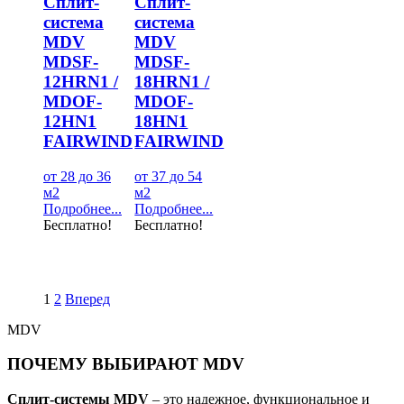
Сплит-
Сплит-
система
система
MDV
MDV
MDSF-
MDSF-
12HRN1 /
18HRN1 /
MDOF-
MDOF-
12HN1
18HN1
FAIRWIND
FAIRWIND
от 28 до 36
от 37 до 54
м2
м2
Подробнее...
Подробнее...
Бесплатно!
Бесплатно!
1
2
Вперед
MDV
ПОЧЕМУ ВЫБИРАЮТ MDV
Сплит-системы MDV
– это надежное, функциональное и