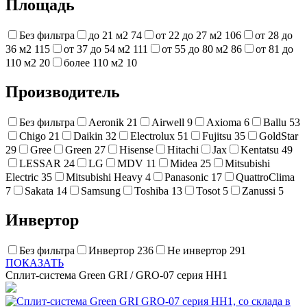
Площадь
Без фильтра
до 21 м2
74
от 22 до 27 м2
106
от 28 до
36 м2
115
от 37 до 54 м2
111
от 55 до 80 м2
86
от 81 до
110 м2
20
более 110 м2
10
Производитель
Без фильтра
Aeronik
21
Airwell
9
Axioma
6
Ballu
53
Chigo
21
Daikin
32
Electrolux
51
Fujitsu
35
GoldStar
29
Gree
Green
27
Hisense
Hitachi
Jax
Kentatsu
49
LESSAR
24
LG
MDV
11
Midea
25
Mitsubishi
Electric
35
Mitsubishi Heavy
4
Panasonic
17
QuattroClima
7
Sakata
14
Samsung
Toshiba
13
Tosot
5
Zanussi
5
Инвертор
Без фильтра
Инвертор
236
Не инвертор
291
ПОКАЗАТЬ
Сплит-система Green GRI / GRO-07 серия HH1