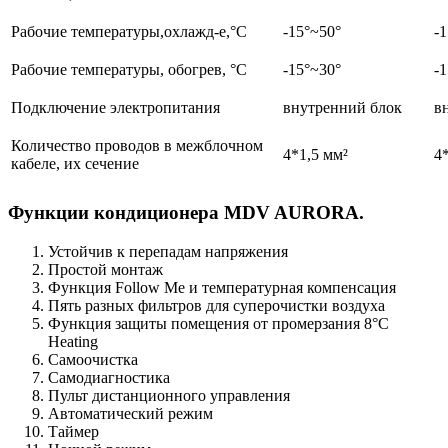
Рабочие температуры,охлажд-е,°C
-15°~50°
-
Рабочие температуры, обогрев, °C
-15°~30°
-
Подключение электропитания
внутренний блок
в
Количество проводов в межблочном
4*1,5 мм²
4
кабеле, их сечение
Функции кондиционера MDV AURORA.
Устойчив к перепадам напряжения
Простой монтаж
Функция Follow Me и температурная компенсация
Пять разных фильтров для суперочистки воздуха
Функция защиты помещения от промерзания 8°C
Heating
Самоочистка
Самодиагностика
Пульт дистанционного управления
Автоматический режим
Таймер