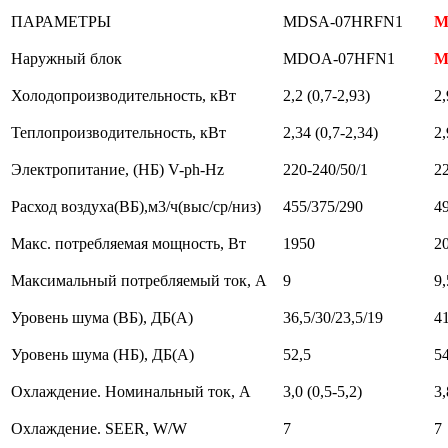
ПАРАМЕТРЫ
MDSA-07HRFN1
M
Наружный блок
MDOA-07HFN1
M
Холодопроизводительность, кВт
2,2 (0,7-2,93)
2,
Теплопроизводительность, кВт
2,34 (0,7-2,34)
2,
Электропитание, (НБ) V-ph-Hz
220-240/50/1
2
Расход воздуха(ВБ),м3/ч(выс/ср/низ)
455/375/290
4
Макс. потребляемая мощность, Вт
1950
2
Максимальный потребляемый ток, А
9
9,
Уровень шума (ВБ), ДБ(A)
36,5/30/23,5/19
41
Уровень шума (НБ), ДБ(A)
52,5
5
Охлаждение. Номинальный ток, А
3,0 (0,5-5,2)
3,
Охлаждение. SEER, W/W
7
7