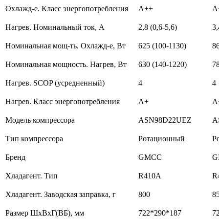
Охлажд-е. Класс энергопотребления
A++
A
Нагрев. Номинальный ток, А
2,8 (0,6-5,6)
3,
Номинальная мощ-ть. Охлажд-е, Вт
625 (100-1130)
8
Номинальная мощность. Нагрев, Вт
630 (140-1220)
7
Нагрев. SCOP (усредненный)
4
4
Нагрев. Класс энергопотребления
A+
А
Модель компрессора
ASN98D22UEZ
A
Тип компрессора
Ротационный
Р
Бренд
GMCC
G
Хладагент. Тип
R410A
R
Хладагент. Заводская заправка, г
800
8
Размер ШхВхГ(ВБ), мм
722*290*187
7