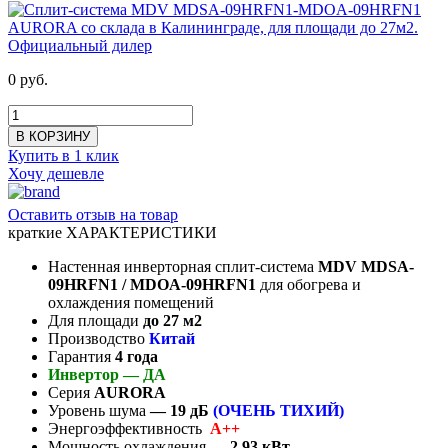
0 руб.
В КОРЗИНУ
Купить в 1 клик
Хочу дешевле
Оставить отзыв на товар
краткие ХАРАКТЕРИСТИКИ
Настенная инверторная сплит-система
MDV MDSA-
09HRFN1 / MDOA-09HRFN1
для обогрева и
охлаждения помещений
Для площади
до 27
м2
Производство
Китай
Гарантия
4 года
Инвертор —
ДА
Серия
AURORA
Уровень шума
— 19
дБ
(ОЧЕНЬ ТИХИЙ)
Энергоэффективность
A++
Мощность охлаждения
— 2,93 кВт