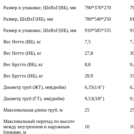
Размер в упаковке, ШхВхГ(ВБ), мм
790*370*270
7
Размер, ШхВхГ(НБ), мм
780*540*250
8
Размер в упаковке, ШхВхГ(НБ), мм
910*585*335
9
Вес Нетто (ВБ), кг
7,5
7,
Вес Нетто (НБ), кг
27,8
3
Вес Брутто (ВБ), кг
8,8
9,
Вес Брутто (НБ), кг
29,9
3
Диаметр труб (ЖТ), мм(дюйм)
6,35(1/4″)
6,
Диаметр труб (ГТ), мм(дюйм)
9,53(3/8″)
9,
Максимальная длина труб, м
25
2
Максимальный перепад по высоте
между внутренним и наружным
10
1
блоками, м