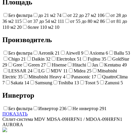
Площадь
Без фильтра
до 21 м2
74
от 22 до 27 м2
106
от 28 до
36 м2
115
от 37 до 54 м2
111
от 55 до 80 м2
86
от 81 до
110 м2
20
более 110 м2
10
Производитель
Без фильтра
Aeronik
21
Airwell
9
Axioma
6
Ballu
53
Chigo
21
Daikin
32
Electrolux
51
Fujitsu
35
GoldStar
29
Gree
Green
27
Hisense
Hitachi
Jax
Kentatsu
49
LESSAR
24
LG
MDV
11
Midea
25
Mitsubishi
Electric
35
Mitsubishi Heavy
4
Panasonic
17
QuattroClima
7
Sakata
14
Samsung
Toshiba
13
Tosot
5
Zanussi
5
Инвертор
Без фильтра
Инвертор
236
Не инвертор
291
ПОКАЗАТЬ
Сплит-система MDV MDSA-09HRFN1 / MDOA-09HRFN1
AURORA