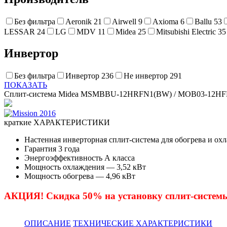
Без фильтра
Aeronik
21
Airwell
9
Axioma
6
Ballu
53
LESSAR
24
LG
MDV
11
Midea
25
Mitsubishi Electric
35
Инвертор
Без фильтра
Инвертор
236
Не инвертор
291
ПОКАЗАТЬ
Сплит-система Midea MSMBBU-12HRFN1(BW) / MOB03-12HFN1 с
краткие ХАРАКТЕРИСТИКИ
Настенная инверторная сплит-система для обогрева и ох
Гарантия 3 года
Энергоэффективность А класса
Мощность охлаждения — 3,52 кВт
Мощность обогрева — 4,96 кВт
АКЦИЯ! Скидка 50% на установку сплит-системы
ОПИСАНИЕ
ТЕХНИЧЕСКИЕ ХАРАКТЕРИСТИКИ