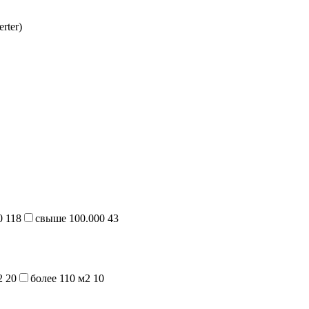
rter)
00
118
свыше 100.000
43
м2
20
более 110 м2
10