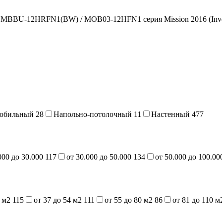
SMBBU-12HRFN1(BW) / MOB03-12HFN1 серия Mission 2016 (Inve
обильный
28
Напольно-потолочный
11
Настенный
477
000 до 30.000
117
от 30.000 до 50.000
134
от 50.000 до 100.0
6 м2
115
от 37 до 54 м2
111
от 55 до 80 м2
86
от 81 до 110 