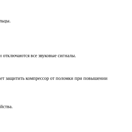
льцы.
и отключаются все звуковые сигналы.
ожет защитить компрессор от поломки при повышении
йства.